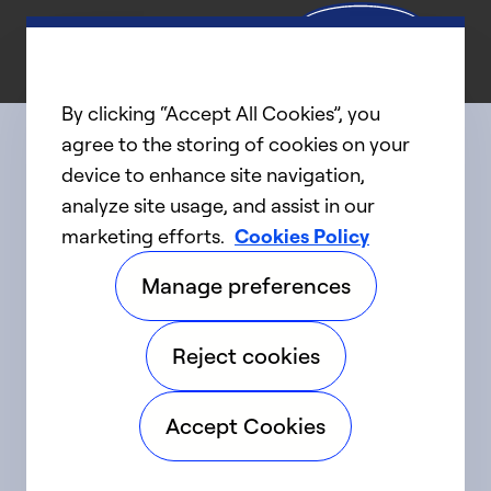
By clicking “Accept All Cookies”, you
agree to the storing of cookies on your
device to enhance site navigation,
Connect with us
analyze site usage, and assist in our
marketing efforts.
Cookies Policy
linkedIn
twitter
facebook
youtube
Manage preferences
©2025 Carrier. Tous droits réservés.
Reject cookies
Accessibilité
Avis sur la confidentialité
Accept Cookies
Conditions d'utilisation
Parlez fort
Sitemap
Préférences en matière de témoins