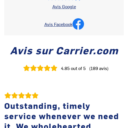
Avis Google
Avis Facebook
Avis sur Carrier.com
4.85
out of 5
(
189
avis
)
Outstanding, timely
service whenever we need
D
it. We wholehearted