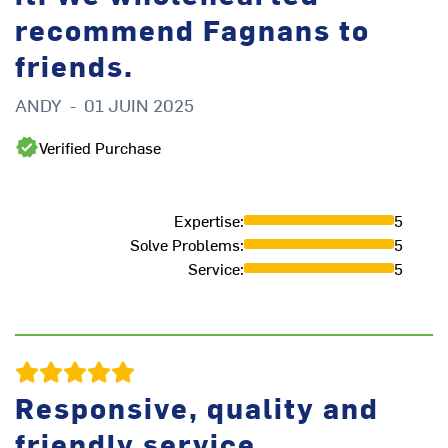
recommend Fagnans to
friends.
ANDY
-
01 JUIN 2025
Verified Purchase
Expertise
:
5
Solve Problems
:
5
Service
:
5
K
Responsive, quality and
friendly service