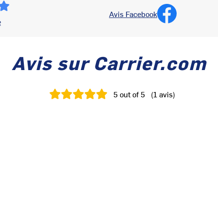
Avis Facebook
e
Avis sur Carrier.com
5
out of 5
(
1
avis
)