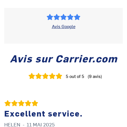
Avis Google
Avis sur Carrier.com
5
out of 5
(
9
avis
)
Excellent service.
HELEN
-
11 MAI 2025
M