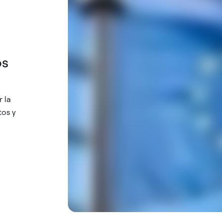
os
r la
tos y