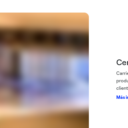
Cer
Carri
produ
client
Más i