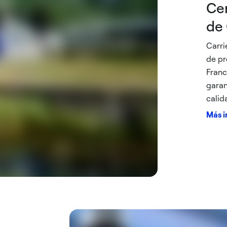
Ce
de 
Carri
de pr
Franc
garan
calid
Más i