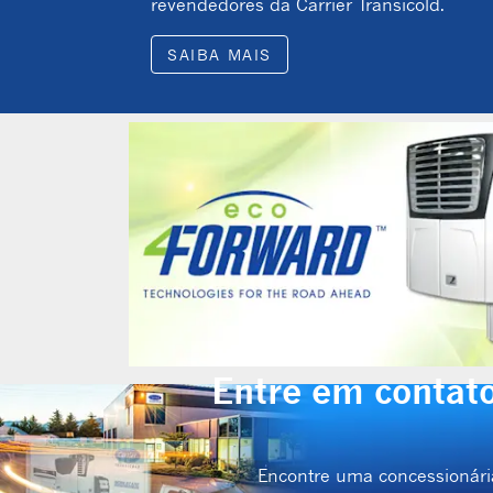
revendedores da Carrier Transicold.
SAIBA MAIS
Entre em contato
Encontre uma concessionári