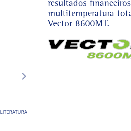
resultados financeir
multitemperatura tota
Vector 8600MT.
chevron_right
LITERATURA