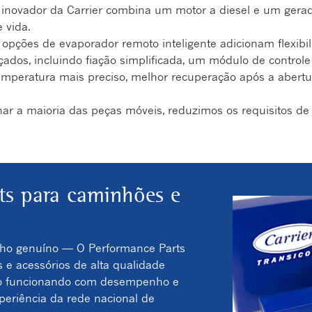
 inovador da Carrier combina um motor a diesel e um gerado
e vida.
opções de evaporador remoto inteligente adicionam flexibi
ados, incluindo fiação simplificada, um módulo de controle
temperatura mais preciso, melhor recuperação após a abertu
ar a maioria das peças móveis, reduzimos os requisitos de
rts para caminhões e
ho genuíno — O Performance Parts
s e acessórios de alta qualidade
to funcionando com desempenho e
periência da rede nacional de