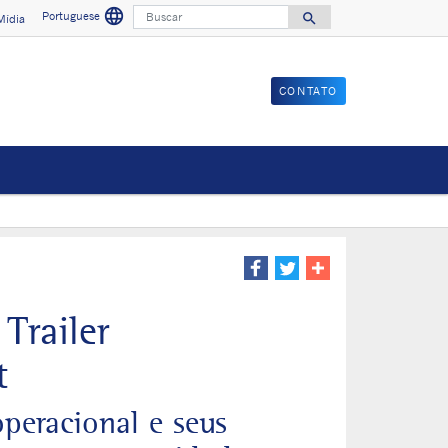
language
Buscar
Portuguese
search
Mídia
Select a language
Search for
CONTATO
Trailer
t
operacional e seus