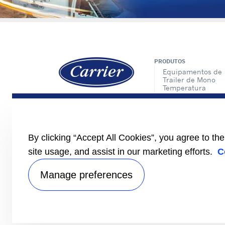
PRODUTOS
Equipamentos de
Trailer de Mono
Temperatura
Equipamentos de
Trailer de Multi
Temperatura
Diesel Truck Mono
Temperatura
By clicking “Accept All Cookies”, you agree to th
Direct Drive Truck
site usage, and assist in our marketing efforts.
C
Sistema de Contro
de APX
Manage preferences