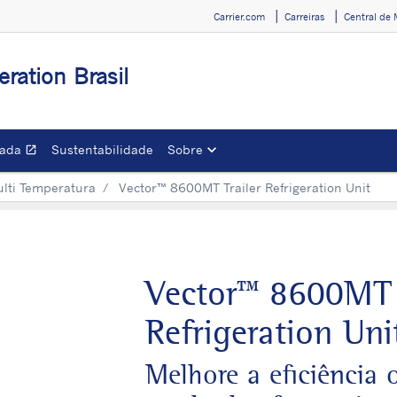
Carrier.com
Carreiras
Central de 
eration Brasil
zada
Sustentabilidade
Sobre
open_in_new
Opens in a new window
ulti Temperatura
Vector™ 8600MT Trailer Refrigeration Unit
Vector™ 8600MT 
Refrigeration Uni
Melhore a eficiência 