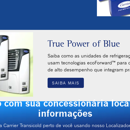
True Power of Blue
Saiba como as unidades de refrigeraç
usam tecnologias ecoForward™ para d
de alto desempenho que integram prá
SAIBA MAIS
 com sua concessionária loca
informações
a Carrier Transicold perto de você usando nosso Localizad