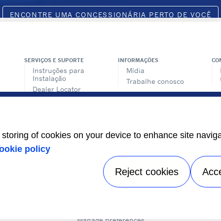
ENCONTRE UMA CONCESSIONÁRIA PERTO DE VOCÊ
SERVIÇOS E SUPORTE
INFORMAÇÕES
CO
Instruções para
Mídia
Instalação
Trabalhe conosco
Dealer Locator
SI
Treinamento
e storing of cookies on your device to enhance site navig
ookie policy
le
Reject cookies
Acc
Política de Privacidade |
Informações Legais
|
Mapa do Site
A Carrier Company
©2026 Carrier. All Rights Reserved.
Manage preferences