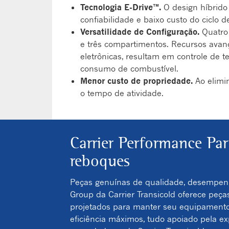
Tecnologia E-Drive™.
O design híbrido
confiabilidade e baixo custo do ciclo d
Versatilidade de Configuração.
Quatro 
e três compartimentos. Recursos avanç
eletrônicas, resultam em controle de 
consumo de combustível.
Menor custo de propriedade.
Ao elimin
o tempo de atividade.
Carrier Performance Pa
reboques
Peças genuínas de qualidade, desempen
Group da Carrier Transicold oferece peça
projetados para manter seu equipamen
eficiência máximos, tudo apoiado pela ex