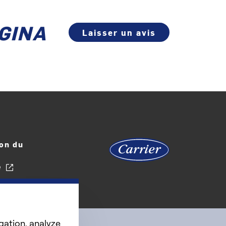
EGINA
Laisser un avis
on du
e
gation, analyze