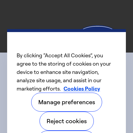
By clicking “Accept All Cookies”, you
agree to the storing of cookies on your
device to enhance site navigation,
Connect with us
analyze site usage, and assist in our
marketing efforts.
Cookies Policy
linkedIn
twitter
facebook
youtube
Manage preferences
©2025 Carrier. Tous droits réservés.
Reject cookies
Accessibilité
Avis sur la confidentialité