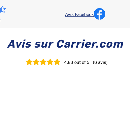
Avis Facebook
e
Avis sur Carrier.com
4.83
out of 5
(
6
avis
)