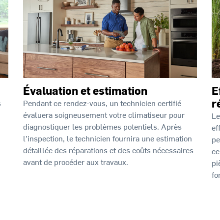
Évaluation et estimation
E
r
Pendant ce rendez-vous, un technicien certifié
s
évaluera soigneusement votre climatiseur pour
Le
diagnostiquer les problèmes potentiels. Après
ef
l’inspection, le technicien fournira une estimation
pe
détaillée des réparations et des coûts nécessaires
ce
avant de procéder aux travaux.
pi
fo