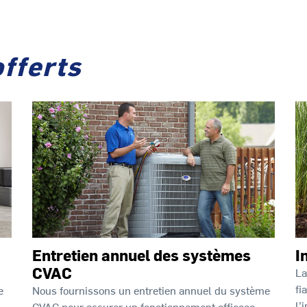
offerts
Entretien annuel des systèmes
I
CVAC
La
fi
e
Nous fournissons un entretien annuel du système
l’
CVAC pour assurer un fonctionnement efficace