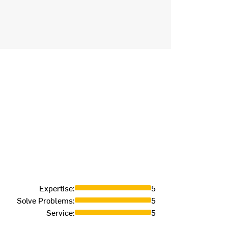
Install
Expertise
:
5
Solve Problems
:
5
CHRISTIANE
Service
:
5