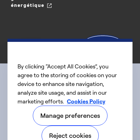
énergétique
By clicking “Accept All Cookies”, you
agree to the storing of cookies on your
device to enhance site navigation,
Connect with us
analyze site usage, and assist in our
marketing efforts.
Cookies Policy
linkedIn
twitter
facebook
youtube
Manage preferences
©2025 Carrier. Tous droits réservés.
Reject cookies