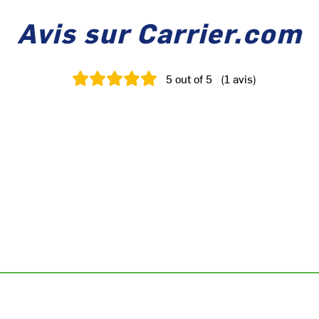
Avis sur Carrier.com
5
out of 5
(
1
avis
)