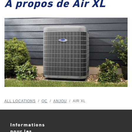
À propos de Air XL
ALL LOCATIONS
/
QC
/
ANJOU
/
AIR XL
Informations
pour les