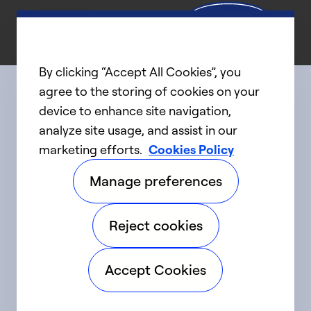
By clicking “Accept All Cookies”, you
agree to the storing of cookies on your
device to enhance site navigation,
Connect with us
analyze site usage, and assist in our
marketing efforts.
Cookies Policy
linkedIn
twitter
facebook
youtube
Manage preferences
©2025 Carrier. Tous droits réservés.
Reject cookies
Accessibilité
Avis sur la confidentialité
Accept Cookies
Conditions d'utilisation
Parlez fort
Sitemap
Préférences en matière de témoins