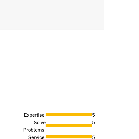
Heat p
Expertise
:
5
Solve
5
OLETT
-
16 
Problems
:
Service
:
5