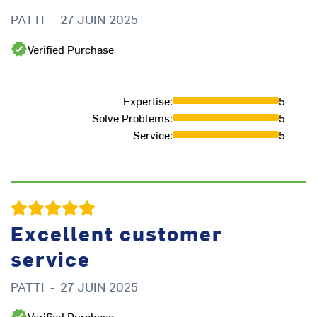
PATTI
-
27 JUIN 2025
L
Verified Purchase
Expertise
:
5
Solve Problems
:
5
Service
:
5
Excellent customer
service
R
PATTI
-
27 JUIN 2025
Verified Purchase