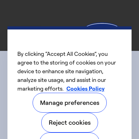
By clicking “Accept All Cookies”, you
agree to the storing of cookies on your
device to enhance site navigation,
Connect with us
analyze site usage, and assist in our
marketing efforts.
Cookies Policy
linkedIn
twitter
facebook
youtube
Manage preferences
©2025 Carrier. Tous droits réservés.
Reject cookies
Accessibilité
Avis sur la confidentialité