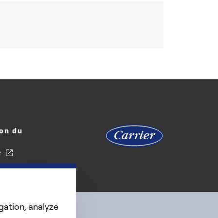
on du
e
gation, analyze