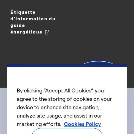
Étiquette
d'information du
guide
énergétique
By clicking “Accept All Cookies”, you
agree to the storing of cookies on your
device to enhance site navigation,
Connect with us
analyze site usage, and assist in our
marketing efforts.
Cookies Policy
linkedIn
twitter
facebook
youtube