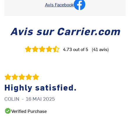
Avis Facebook
Avis sur Carrier.com
4.73
out of 5
(
41
avis
)
Highly satisfied.
COLIN
-
16 MAI 2025
B
Verified Purchase