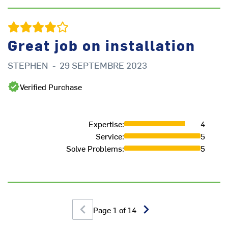
Great job on installation
STEPHEN
-
29 SEPTEMBRE 2023
M
Verified Purchase
Expertise
:
4
Service
:
5
Solve Problems
:
5
Page
1
of
14