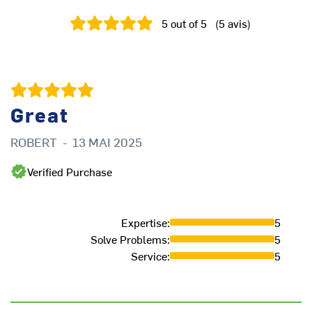
5
out of 5
(
5
avis
)
Great
ROBERT
-
13 MAI 2025
M
Verified Purchase
Expertise
:
5
Solve Problems
:
5
Service
:
5