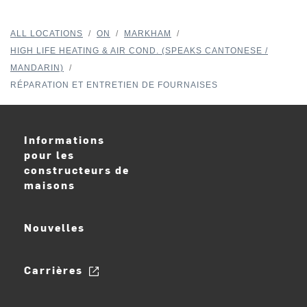
ALL LOCATIONS
/
ON
/
MARKHAM
/
HIGH LIFE HEATING & AIR COND. (SPEAKS CANTONESE /
MANDARIN)
/
RÉPARATION ET ENTRETIEN DE FOURNAISES
Informations
pour les
constructeurs de
maisons
Nouvelles
Carrières