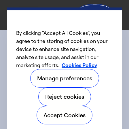
By clicking “Accept All Cookies”, you
agree to the storing of cookies on your
device to enhance site navigation,
Connect with us
analyze site usage, and assist in our
marketing efforts.
Cookies Policy
linkedIn
twitter
facebook
youtube
Manage preferences
©2025 Carrier. Tous droits réservés.
Reject cookies
Accessibilité
Avis sur la confidentialité
Accept Cookies
Conditions d'utilisation
Parlez fort
Sitemap