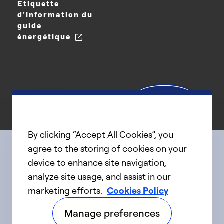
Étiquette
d'information du
guide
énergétique
By clicking “Accept All Cookies”, you
agree to the storing of cookies on your
device to enhance site navigation,
Connect with us
analyze site usage, and assist in our
marketing efforts.
Cookies Policy
linkedIn
twitter
facebook
youtube
Manage preferences