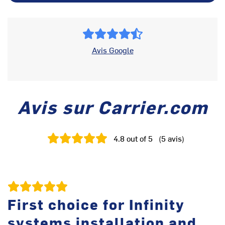
Avis Google
Avis sur Carrier.com
4.8
out of 5
(
5
avis
)
First choice for Infinity
systems installation and
D