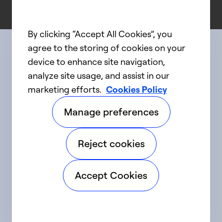
By clicking “Accept All Cookies”, you
agree to the storing of cookies on your
device to enhance site navigation,
Connect with us
analyze site usage, and assist in our
marketing efforts.
Cookies Policy
linkedIn
twitter
facebook
youtube
Manage preferences
©2025 Carrier. Tous droits réservés.
Reject cookies
Accessibilité
Avis sur la confidentialité
Accept Cookies
Conditions d'utilisation
Parlez fort
Sitemap
Préférences en matière de témoins