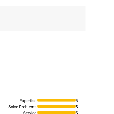
excelle
Expertise
:
5
Solve Problems
:
5
CLAUDIO
-
2
Service
:
5