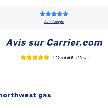
Avis Google
Avis sur Carrier.com
4.92
out of 5
(
38
avis
)
 northwest gas