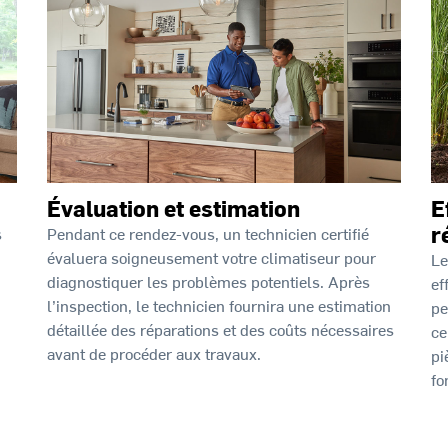
Évaluation et estimation
E
r
Pendant ce rendez-vous, un technicien certifié
s
évaluera soigneusement votre climatiseur pour
Le
diagnostiquer les problèmes potentiels. Après
ef
l’inspection, le technicien fournira une estimation
pe
détaillée des réparations et des coûts nécessaires
ce
avant de procéder aux travaux.
pi
fo