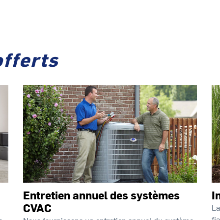
offerts
Entretien annuel des systèmes
I
CVAC
La
fi