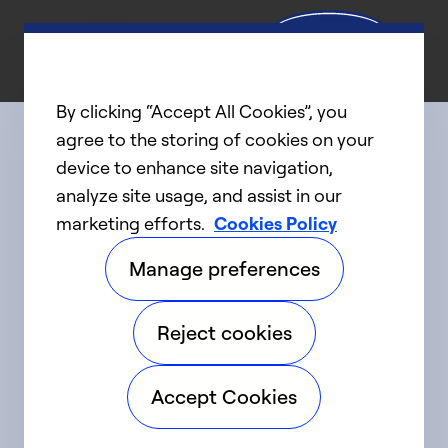
By clicking “Accept All Cookies”, you
agree to the storing of cookies on your
device to enhance site navigation,
Connect with us
analyze site usage, and assist in our
marketing efforts.
Cookies Policy
linkedIn
twitter
facebook
youtube
Manage preferences
©2025 Carrier. Tous droits réservés.
Reject cookies
Accessibilité
Avis sur la confidentialité
Accept Cookies
Conditions d'utilisation
Parlez fort
Sitemap
Préférences en matière de témoins