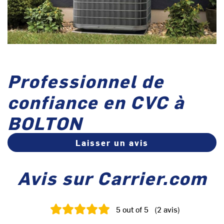
Professionnel de
confiance en CVC à
BOLTON
Laisser un avis
Avis sur Carrier.com
5
out of 5
(
2
avis
)