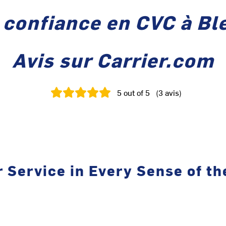
 confiance en CVC à B
Avis sur Carrier.com
5
out of 5
(
3
avis
)
Service in Every Sense of th