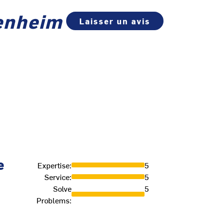
lenheim
Laisser un avis
e
Expertise
:
5
Service
:
5
Solve
5
Problems
: