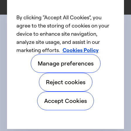
By clicking “Accept All Cookies”, you
agree to the storing of cookies on your
device to enhance site navigation,
Connect with us
analyze site usage, and assist in our
marketing efforts.
Cookies Policy
linkedIn
twitter
facebook
youtube
Manage preferences
©2025 Carrier. Tous droits réservés.
Reject cookies
Accessibilité
Avis sur la confidentialité
Accept Cookies
Conditions d'utilisation
Parlez fort
Sitemap
Préférences en matière de témoins