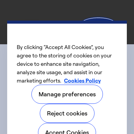
By clicking “Accept All Cookies”, you
agree to the storing of cookies on your
device to enhance site navigation,
Connect with us
analyze site usage, and assist in our
marketing efforts.
Cookies Policy
linkedIn
twitter
facebook
youtube
Manage preferences
©2025 Carrier. Tous droits réservés.
Reject cookies
Accessibilité
Avis sur la confidentialité
Accept Cookies