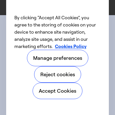
By clicking “Accept All Cookies”, you
agree to the storing of cookies on your
device to enhance site navigation,
Connect with us
analyze site usage, and assist in our
marketing efforts.
Cookies Policy
linkedIn
twitter
facebook
youtube
Manage preferences
©2025 Carrier. Tous droits réservés.
Reject cookies
Accessibilité
Avis sur la confidentialité
Accept Cookies
Conditions d'utilisation
Parlez fort
Sitemap
Préférences en matière de témoins