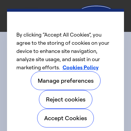
By clicking “Accept All Cookies”, you
agree to the storing of cookies on your
device to enhance site navigation,
Connect with us
analyze site usage, and assist in our
marketing efforts.
Cookies Policy
linkedIn
twitter
facebook
youtube
Manage preferences
©2025 Carrier. Tous droits réservés.
Reject cookies
Accessibilité
Avis sur la confidentialité
Accept Cookies
Conditions d'utilisation
Parlez fort
Sitemap