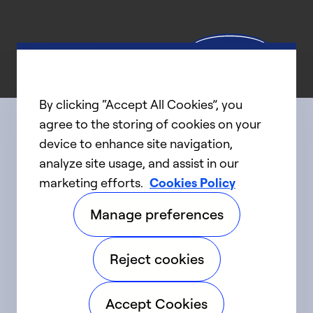
By clicking “Accept All Cookies”, you
agree to the storing of cookies on your
device to enhance site navigation,
Connect with us
analyze site usage, and assist in our
marketing efforts.
Cookies Policy
linkedIn
twitter
facebook
youtube
Manage preferences
©2025 Carrier. Tous droits réservés.
Reject cookies
Accessibilité
Avis sur la confidentialité
Accept Cookies
Conditions d'utilisation
Parlez fort
Sitemap