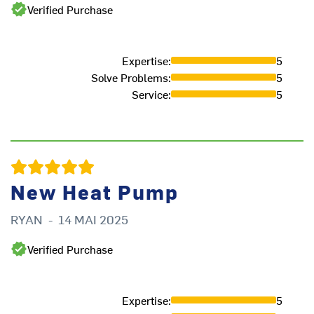
Verified Purchase
Expertise
:
5
Solve Problems
:
5
Service
:
5
New Heat Pump
RYAN
-
14 MAI 2025
G
Verified Purchase
Expertise
:
5