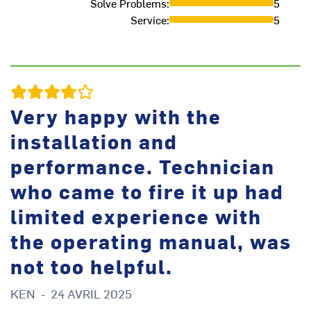
Solve Problems
:
5
Service
:
5
Very happy with the
installation and
performance. Technician
r
who came to fire it up had
limited experience with
t
the operating manual, was
not too helpful.
u
KEN
-
24 AVRIL 2025