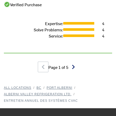
Verified Purchase
b
Expertise
:
4
Solve Problems
:
4
Service
:
4
M
Page
1
of
5
ALL LOCATIONS
/
BC
/
PORT ALBERNI
/
ALBERNI VALLEY REFRIGERATION LTD.
/
ENTRETIEN ANNUEL DES SYSTÈMES CVAC