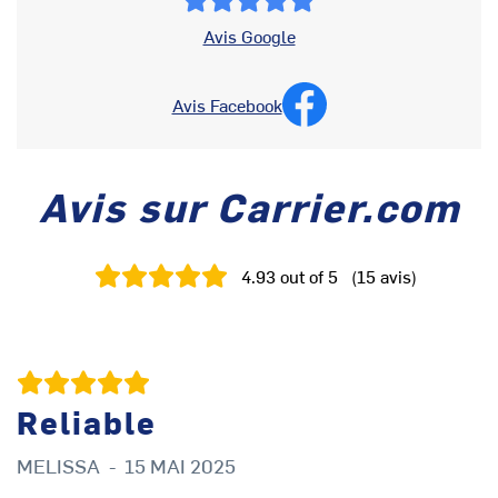
Avis Google
Avis Facebook
Avis sur Carrier.com
4.93
out of 5
(
15
avis
)
Reliable
A
MELISSA
-
15 MAI 2025
J