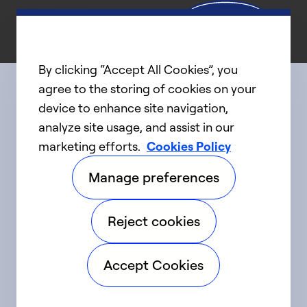
By clicking “Accept All Cookies”, you
agree to the storing of cookies on your
device to enhance site navigation,
Connect with us
analyze site usage, and assist in our
marketing efforts.
Cookies Policy
linkedIn
twitter
facebook
youtube
Manage preferences
©2025 Carrier. Tous droits réservés.
Reject cookies
Accessibilité
Avis sur la confidentialité
Accept Cookies
Conditions d'utilisation
Parlez fort
Sitemap
Préférences en matière de témoins