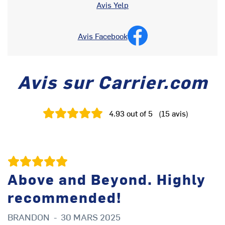
Avis Yelp
Avis Facebook
Avis sur Carrier.com
4.93
out of 5
(
15
avis
)
Above and Beyond. Highly
recommended!
L
BRANDON
-
30 MARS 2025