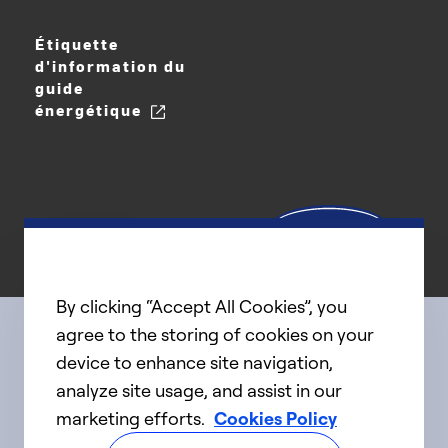
Étiquette
d'information du
guide
énergétique
By clicking “Accept All Cookies”, you
agree to the storing of cookies on your
device to enhance site navigation,
Connect with us
analyze site usage, and assist in our
marketing efforts.
Cookies Policy
linkedIn
twitter
facebook
youtube