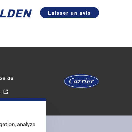
GOLDEN
Laisser un avis
on du
e
gation, analyze