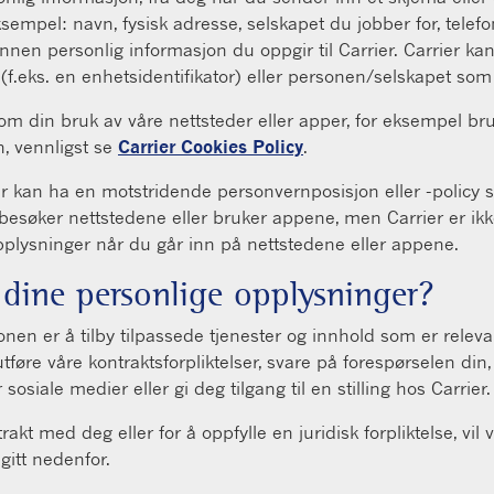
 eksempel: navn, fysisk adresse, selskapet du jobber for, te
annen personlig informasjon du oppgir til Carrier. Carrier 
 (f.eks. en enhetsidentifikator) eller personen/selskapet som 
m din bruk av våre nettsteder eller apper, for eksempel bruk
n, vennligst se
Carrier Cookies Policy
.
er kan ha en motstridende personvernposisjon eller -policy s
esøker nettstedene eller bruker appene, men Carrier er ikke
pplysninger når du går inn på nettstedene eller appene.
 dine personlige opplysninger?
n er å tilby tilpassede tjenester og innhold som er relevan
tføre våre kontraktsforpliktelser, svare på forespørselen di
 sosiale medier eller gi deg tilgang til en stilling hos Carrier.
ntrakt med deg eller for å oppfylle en juridisk forpliktelse, v
gitt nedenfor.