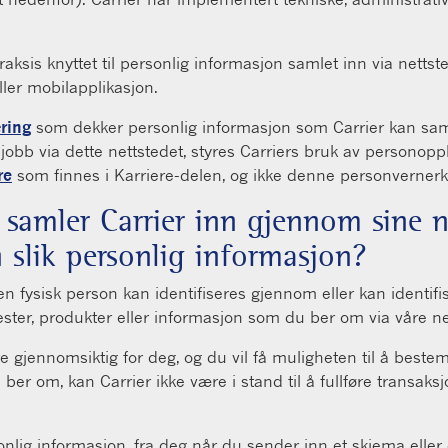
aksis knyttet til personlig informasjon samlet inn via net
ller mobilapplikasjon.
ring
som dekker personlig informasjon som Carrier kan saml
 jobb via dette nettstedet, styres Carriers bruk av persono
re
som finnes i Karriere-delen, og ikke denne personvernerk
 samler Carrier inn gjennom sine 
 slik personlig informasjon?
 fysisk person kan identifiseres gjennom eller kan identifi
ester, produkter eller informasjon som du ber om via våre n
 gjennomsiktig for deg, og du vil få muligheten til å bestem
r om, kan Carrier ikke være i stand til å fullføre transaksjo
onlig informasjon, fra deg når du sender inn et skjema eller 