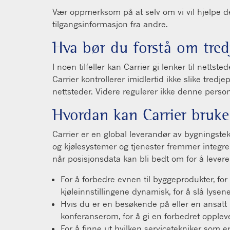
Vær oppmerksom på at selv om vi vil hjelpe d
tilgangsinformasjon fra andre.
Hva bør du forstå om tred
I noen tilfeller kan Carrier gi lenker til netts
Carrier kontrollerer imidlertid ikke slike tred
nettsteder. Videre regulerer ikke denne pers
Hvordan kan Carrier bruke
Carrier er en global leverandør av bygningstek
og kjølesystemer og tjenester fremmer integr
når posisjonsdata kan bli bedt om for å levere
For å forbedre evnen til byggeprodukter, for
kjøleinnstillingene dynamisk, for å slå lysene
Hvis du er en besøkende på eller en ansatt 
konferanserom, for å gi en forbedret opplev
For å finne ut hvilken servicetekniker som 