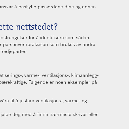
t ansvar å beskytte passordene dine og annen
tte nettstedet?
e anstrengelser for å identifisere som sådan.
 eller personvernpraksisen som brukes av andre
redjeparter.
tiserings-, varme-, ventilasjons-, klimaanlegg-
 bærekraftige. Følgende er noen eksempler på
re til å justere ventilasjons-, varme- og
hjelpe deg med å finne nærmeste skriver eller