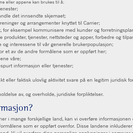
e eller appene kan brukes til å:
jenester;
andle det innsendte skjemaet;
reninger og arrangementer knyttet til Carrier;
t, for eksempel kommunisere med kunder og forretningspla
åre produkter, tjenester, nettsteder og apper, forbedre og ti
 og interessene til vår generelle brukerpopulasjon;
 for et av de andre formålene som er oppført her;
pene våre;
spurt informasjon eller tjenester;
t eller faktisk ulovlig aktivitet svare på en legitim juridis
delse av, og overholde, juridiske forpliktelser.
ormasjon?
ner i mange forskjellige land, kan vi overføre informasjonen d
nå formålene som er oppført ovenfor. Disse landene inkluder
e land. Vi vil overføre dine personlige opplysninger i samsva