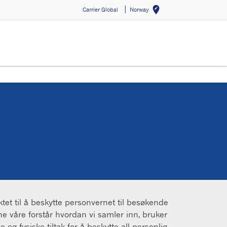
edit_location
Carrier Global
Norway
Select 
iktet til å beskytte personvernet til besøkende
rne våre forstår hvordan vi samler inn, bruker
g fysiske tiltak for å beskytte all personlig