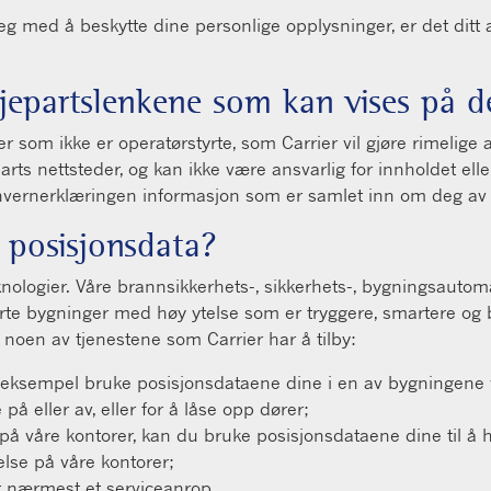
eg med å beskytte dine personlige opplysninger, er det dit
jepartslenkene som kan vises på de
teder som ikke er operatørstyrte, som Carrier vil gjøre rimelig
jeparts nettsteder, og kan ikke være ansvarlig for innholdet
onvernerklæringen informasjon som er samlet inn om deg av t
 posisjonsdata?
nologier. Våre brannsikkerhets-, sikkerhets-, bygningsautoma
erte bygninger med høy ytelse som er tryggere, smartere og
 noen av tjenestene som Carrier har å tilby:
 eksempel bruke posisjonsdataene dine i en av bygningene vå
 på eller av, eller for å låse opp dører;
på våre kontorer, kan du bruke posisjonsdataene dine til å 
else på våre kontorer;
er nærmest et serviceanrop.