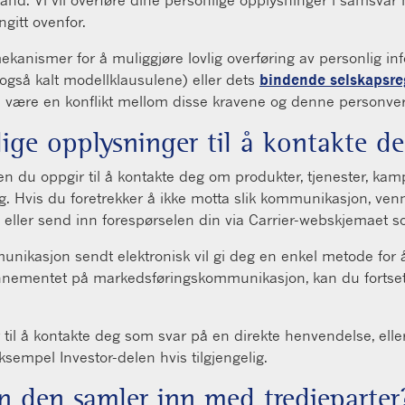
gitt ovenfor.
 mekanismer for å muliggjøre lovlig overføring av personlig 
(også kalt modellklausulene) eller dets
bindende selskapsre
an være en konflikt mellom disse kravene og denne personve
lige opplysninger til å kontakte d
n du oppgir til å kontakte deg om produkter, tjenester, kam
g. Hvis du foretrekker å ikke motta slik kommunikasjon, ven
eller send inn forespørselen din via Carrier-webskjemaet so
mmunikasjon sendt elektronisk vil gi deg en enkel metode for
nnementet på markedsføringskommunikasjon, kan du fortset
 til å kontakte deg som svar på en direkte henvendelse, eller
empel Investor-delen hvis tilgjengelig.
en den samler inn med tredjeparter