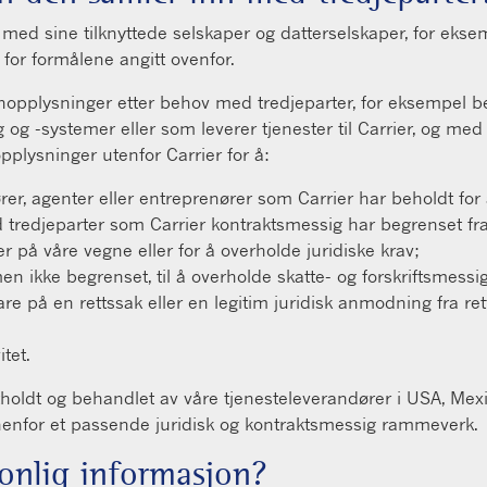
med sine tilknyttede selskaper og datterselskaper, for eksem
 for formålene angitt ovenfor.
 personopplysninger etter behov med tredjeparter, for eksempel
 og -systemer eller som leverer tjenester til Carrier, og med 
opplysninger utenfor Carrier for å:
rer, agenter eller entreprenører som Carrier har beholdt for å
tredjeparter som Carrier kontraktsmessig har begrenset fra 
er på våre vegne eller for å overholde juridiske krav;
men ikke begrenset, til å overholde skatte- og forskriftsmessi
vare på en rettssak eller en legitim juridisk anmodning fra 
tet.
ttholdt og behandlet av våre tjenesteleverandører i USA, Mex
 innenfor et passende juridisk og kontraktsmessig rammeverk.
sonlig informasjon?