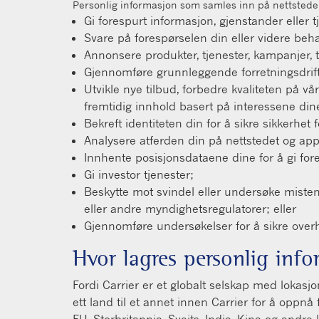
Personlig informasjon som samles inn på nettsteden
Gi forespurt informasjon, gjenstander eller t
Svare på forespørselen din eller videre beh
Annonsere produkter, tjenester, kampanjer, t
Gjennomføre grunnleggende forretningsdrif
Utvikle nye tilbud, forbedre kvaliteten på v
fremtidig innhold basert på interessene dine
Bekreft identiteten din for å sikre sikkerhet
Analysere atferden din på nettstedet og ap
Innhente posisjonsdataene dine for å gi fore
Gi investor tjenester;
Beskytte mot svindel eller undersøke mistenk
eller andre myndighetsregulatorer; eller
Gjennomføre undersøkelser for å sikre overhol
Hvor lagres personlig inf
Fordi Carrier er et globalt selskap med lokasjo
ett land til et annet innen Carrier for å opp
EU, Storbritannia, Sveits, India, Kina og andr