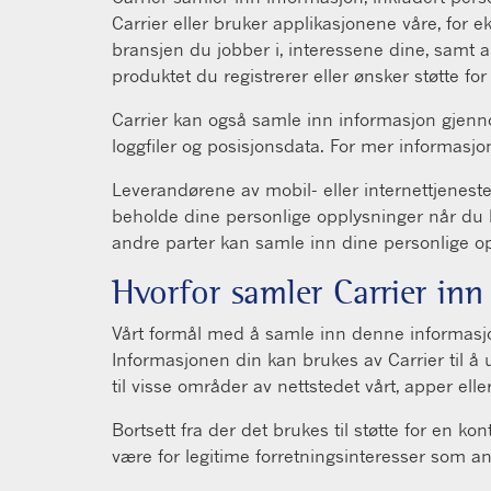
Carrier eller bruker applikasjonene våre, for
bransjen du jobber i, interessene dine, samt 
produktet du registrerer eller ønsker støtte for
Carrier kan også samle inn informasjon gjenno
loggfiler og posisjonsdata. For mer informasjo
Leverandørene av mobil- eller internettjenest
beholde dine personlige opplysninger når du b
andre parter kan samle inn dine personlige o
Hvorfor samler Carrier inn
Vårt formål med å samle inn denne informasjone
Informasjonen din kan brukes av Carrier til å u
til visse områder av nettstedet vårt, apper eller
Bortsett fra der det brukes til støtte for en ko
være for legitime forretningsinteresser som an