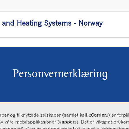
g and Heating Systems - Norway
Personvernerklæring
per og tilknyttede selskaper (samlet kalt «
Carrier
») er forpl
av våre mobilapplikasjoner («
apper
»). Det er viktig at bruke
edenfor). Carrier har implementert tekniske, administrative o