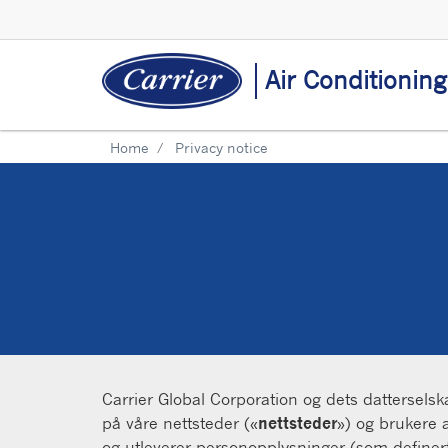
Air Conditionin
Home
Privacy notice
Carrier Global Corporation og dets datterselska
på våre nettsteder («
nettsteder
») og brukere 
og utleverer personopplysninger (som definert n