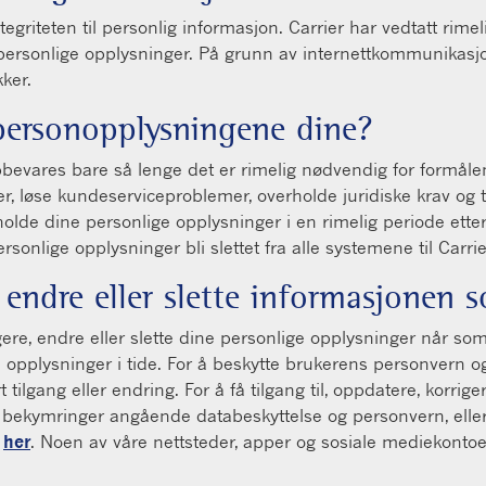
integriteten til personlig informasjon. Carrier har vedtatt rime
 personlige opplysninger. På grunn av internettkommunikasjo
kker.
personopplysningene dine?
evares bare så lenge det er rimelig nødvendig for formålene 
ser, løse kundeserviceproblemer, overholde juridiske krav og 
eholde dine personlige opplysninger i en rimelig periode etter
sonlige opplysninger bli slettet fra alle systemene til Carrie
endre eller slette informasjonen 
gere, endre eller slette dine personlige opplysninger når som
opplysninger i tide. For å beskytte brukerens personvern og si
tilgang eller endring. For å få tilgang til, oppdatere, korrige
ise bekymringer angående databeskyttelse og personvern, elle
t
her
. Noen av våre nettsteder, apper og sosiale mediekontoer 