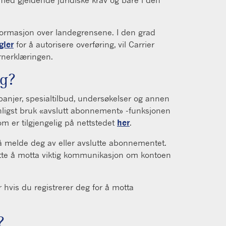
informasjon over landegrensene. I den grad
gler
for å autorisere overføring, vil Carrier
rnerklæringen.
eg?
panjer, spesialtilbud, undersøkelser og annen
nligst bruk «avslutt abonnement» -funksjonen
m er tilgjengelig på nettstedet
her
.
 å melde deg av eller avslutte abonnementet.
te å motta viktig kommunikasjon om kontoen
 hvis du registrerer deg for å motta
?