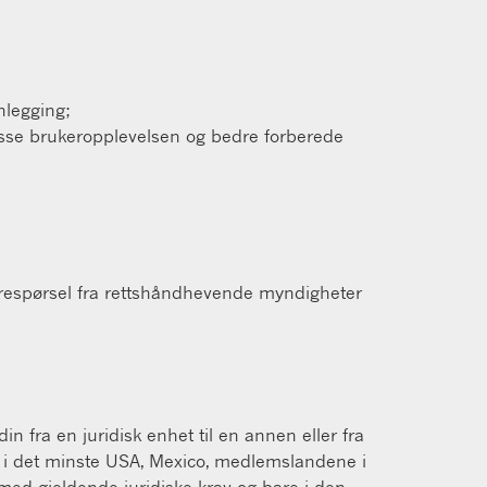
nlegging;
lpasse brukeropplevelsen og bedre forberede
k forespørsel fra rettshåndhevende myndigheter
in fra en juridisk enhet til en annen eller fra
er i det minste USA, Mexico, medlemslandene i
r med gjeldende juridiske krav og bare i den