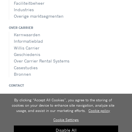
Faciliteitbeheer
Industries
Overige marktsegmenten
OVER CARRIER
Kernwaarden
Informatieblad
Willis Carrier
Geschiedenis
Over Carrier Rental Systems
Casestudies
Bronnen
CONTACT
VOLG ONS
By clicking “Accept All Cookies”, you agree to the storing of
cookies on your device to enhance site navigation, analyze site
usage, and assist in our marketing efforts.
Cookie policy
Cookie Settings
Privacykennisgeving
|
Gebruiksvoorwaarden
|
Sitemap
A Carrier Company
Disable All