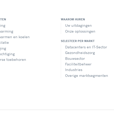
CTEN
WAAROM HUREN
ing
Uw uitdagingen
warming
Onze oplossingen
warmen en koelen
SELECTEER PER MARKT
ilatie
Datacenters en IT-Sector
ging
Gezondheidszorg
chtiging
Bouwsector
erse toebehoren
Faciliteitbeheer
Industries
Overige marktsegmenten