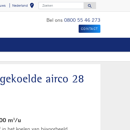
Zoeken
edit_location
search
euws
Nederland
Select your locat
Search for
Bel ons
0800 55 46 273
CONTACT
gekoelde airco 28
200 m³/u
f in het koelen van bijvoorbeeld