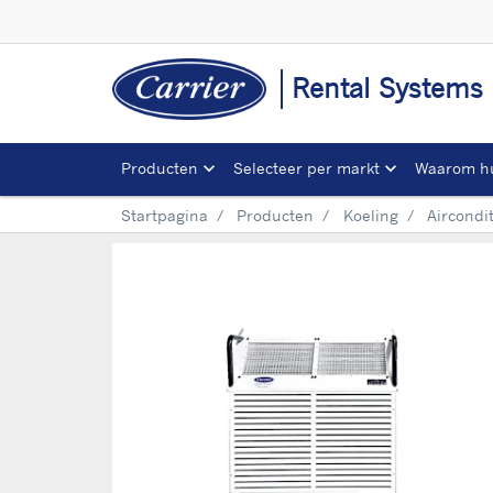
Rental Systems
Producten
Selecteer per markt
Waarom h
Startpagina
Producten
Koeling
Aircondi