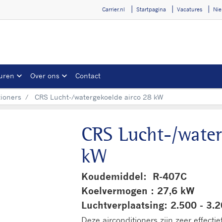
Carrier.nl
Startpagina
Vacatures
Ni
uren
Over ons
Contact
tioners
CRS Lucht-/watergekoelde airco 28 kW
CRS Lucht-/water
kW
Koudemiddel: R-407C
Koelvermogen : 27,6 kW
Luchtverplaatsing: 2.500 - 3.
Deze airconditioners zijn zeer effectie