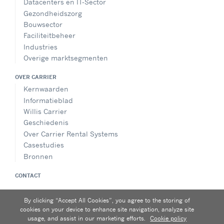
Datacenters en IT-Sector
Gezondheidszorg
Bouwsector
Faciliteitbeheer
Industries
Overige marktsegmenten
OVER CARRIER
Kernwaarden
Informatieblad
Willis Carrier
Geschiedenis
Over Carrier Rental Systems
Casestudies
Bronnen
CONTACT
VOLG ONS
By clicking “Accept All Cookies”, you agree to the storing of
cookies on your device to enhance site navigation, analyze site
usage, and assist in our marketing efforts.
Cookie policy