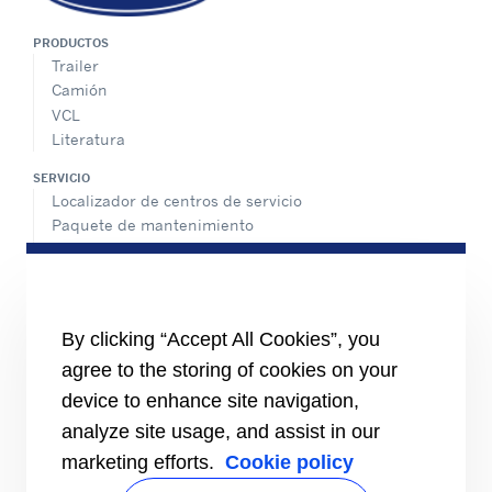
PRODUCTOS
Trailer
Camión
VCL
Literatura
SERVICIO
Localizador de centros de servicio
Paquete de mantenimiento
Asistencia 24/7
PÓNGASE EN CONTACTO CON NOSOTROS
Carreras
Media Center
By clicking “Accept All Cookies”, you
Contactos de ventas
agree to the storing of cookies on your
Índice de igualdad de género
device to enhance site navigation,
analyze site usage, and assist in our
marketing efforts.
Cookie policy