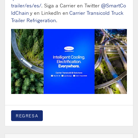
trailer
/
es
/
es
/
.
Siga
a
Carrier
en
Twitter
@
SmartCo
ldChain
y
en
LinkedIn
en
Carrier
Transicold
Truck
Trailer
Refrigeration
.
REGRESA