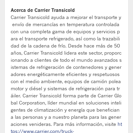
Acerca de Carrier
Transicold
Carrier
Transicold
ayuda
a
mejorar
el
transporte
y
env
í
o
de
mercanc
í
as
en
temperatura
controlada
con
una
completa
gama
de
equipos
y
servicios
p
ara
el
transporte
refrigerado
,
as
í
como
la
trazabili
dad
de
la
cadena
de
fr
í
o
.
Desde
hace
m
á
s
de
50
a
ñ
os
,
Carrier
Transicold
lidera
este
sector
,
proporc
ionando
a
clientes
de
todo
el
mundo
avanzados
s
istemas
de
refrigeraci
ó
n
de
contenedores
y
gener
adores
energ
é
ticamente
eficientes
y
respetuosos
con
el
medio
ambiente
,
equipos
de
cami
ó
n
polea
motor
y
di
é
sel
y
sistemas
de
refrigeraci
ó
n
para
tr
á
iler
.
Carrier
Transicold
forma
parte
de
Carrier
Glo
bal
Corporation
,
l
í
der
mundial
en
soluciones
inteli
gentes
de
climatizaci
ó
n
y
energ
í
a
que
benefician
a
las
personas
y
a
nuestro
planeta
para
las
gener
aciones
venideras
.
Para
m
á
s
informaci
ó
n
,
visite
ht
tps
://
www
.
carrier
.
com
/
truck
-