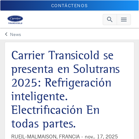
CONTÁCTENOS
search
menu
Searc
Me
keyboard_arrow_left
News
Arrow back
Carrier Transicold se
presenta en Solutrans
2025: Refrigeración
inteligente.
Electrificación En
todas partes.
RUEIL-MALMAISON, FRANCIA -
nov.. 17, 2025