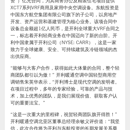
资”）亿元合同，为其商务办公及精装住宅项目提供
XCT7系列VRF商用及家用中央空调设备。东航投资是
中国东方航空集团有限公司旗下的子公司，以房地产
开发、资产运营和基建管理为核心业务。该项合同中
设备总金额超1亿人民币，是开利全球重大VRF合同之
一，标志着开利轻商业务在中国迈向了新的台阶。开
利中国隶属于开利公司（NYSE: CARR），这是一家
致力于全球健康、安全、可持续建筑及冷链领域的杰
出供应商。
“能够与大客户合作，获得如此大体量的合同，整个轻
商团队都引以为傲！” 开利暖通空调中国轻型商用空
调销售朱英华表示，“开利博士是现代空调的发明者。
在项目过程中，多年的专家经验，可靠的产品与技
术，加上优秀的团队，是我们展现价值、获取客户认
可的重要法宝。”
“这是一次重大的里程碑，祝贺轻商团队旗开得胜！”
开利暖通空调北亚区董事总经理余敏义评价道：“我坚
信，此次合作将为开利与东航投资的长期发展关系奠