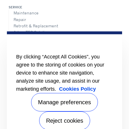
SERVICE
Maintenance
Repair
Retrofit & Replacement
AdvanTEC Solutions
HEALTHY BUILDINGS
CONNECT
By clicking “Accept All Cookies”, you
Send an Inquiry
agree to the storing of cookies on your
Carrier Branches and Regional Office
device to enhance site navigation,
Find a dealer
analyze site usage, and assist in our
SUPPORT
marketing efforts.
Cookies Policy
Register Warranty
open_in_new
Register service online booking
open_in_new
Manage preferences
Check service status
open_in_new
Aircon clinic
open_in_new
FOLLOW
Reject cookies