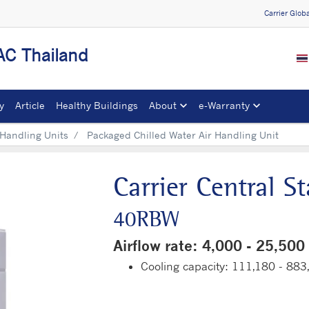
Carrier Glob
C Thailand
y
Article
Healthy Buildings
About
e-Warranty​
 Handling Units
Packaged Chilled Water Air Handling Unit
Carrier Central S
40RBW
Airflow rate: 4,000 - 25,50
Cooling capacity: 111,180 - 88