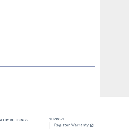
SUPPORT
ALTHY BUILDINGS
Register Warranty
open_in_new