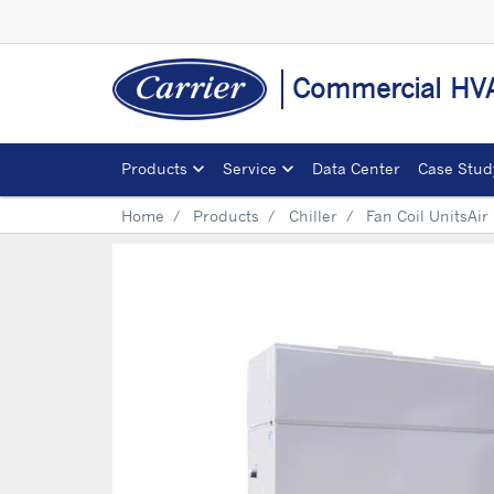
Commercial HVA
Products
Service
Data Center
Case Stud
Home
Products
Chiller
Fan Coil UnitsAir