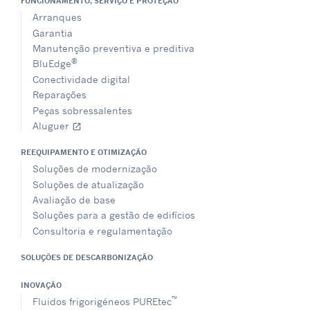
FUNCIONAMENTO, SERVIÇO E PROTEÇÃO
Arranques
Garantia
Manutenção preventiva e preditiva
®
BluEdge
Conectividade digital
Reparações
Peças sobressalentes
Aluguer
open_in_new
REEQUIPAMENTO E OTIMIZAÇÃO
Soluções de modernização
Soluções de atualização
Avaliação de base
Soluções para a gestão de edifícios
Consultoria e regulamentação
SOLUÇÕES DE DESCARBONIZAÇÃO
INOVAÇÃO
™
Fluidos frigorigéneos PUREtec